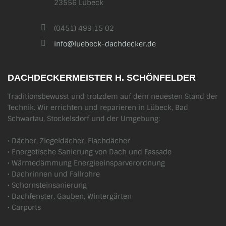
23556 Lübeck
(0451) 499 15 02
info@luebeck-dachdecker.de
DACHDECKERMEISTER H. SCHÖNFELDER
Traditionsbewusst und trotzdem auf dem neuesten Stand der
Technik. Wir errichten und reparieren in Lübeck, Bad
Schwartau, Stockelsdorf und der Umgebung:
• Dächer, Ziegeldächer, Flachdächer
• Energetische Sanierung von Dach und Fassade
• Wärmedämmung Energieeinsparverordnung
• Dachrinnen und Fallrohre
• Schornsteinsanierung
• Dachfenster, Gauben, Wintergärten
• Carports